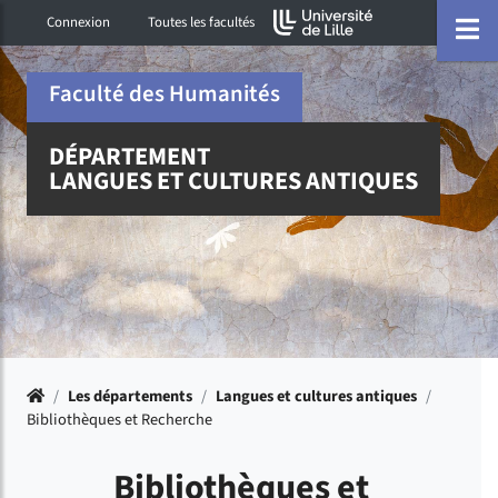
Accéder au menu principal
Accéder à la recherche
Accéder au pied de page
ermer menu
O
Connexion
Toutes les facultés
Faculté des Humanités
DÉPARTEMENT
LANGUES ET CULTURES ANTIQUES
Accueil
/
Les départements
/
Langues et cultures antiques
/
Bibliothèques et Recherche
Bibliothèques et