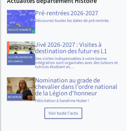
Actualités département Histoire
Pré-rentrées 2026-2027
Découvrez toutes les dates de pré-rentrée.
FACULTÉ HUMANITÉ
Jivé 2026-2027 : Visites à
destination des futur·es L1
CULTURE/ANIMATION
Des visites indispensables à votre bonne
DES CAMPUS
intégration sont organisées avec des tuteurs et
tutrices étudiant·es…
Nomination au grade de
chevalier dans l’ordre national
de la Légion d'honneur
RECHERCHE
Félicitation à Sandrine Huber !
Voir toute l'actu