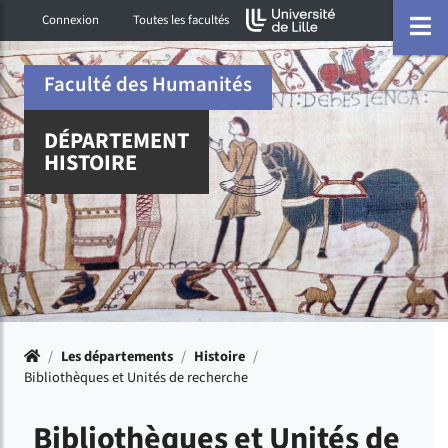
Accéder au menu principal
Accéder à la recherche
Accéder au pied de page
ermer menu
O
Connexion
Toutes les facultés
Faculté des Humanités
DÉPARTEMENT
HISTOIRE
Accueil
/
Les départements
/
Histoire
/
Bibliothèques et Unités de recherche
Bibliothèques et Unités de