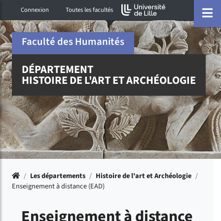
Accéder au menu principal
Accéder à la recherche
Accéder au pied de page
ermer menu
O
Connexion
Toutes les facultés
Faculté des Humanités
DÉPARTEMENT
HISTOIRE DE L'ART ET ARCHÉOLOGIE
Accueil
/
Les départements
/
Histoire de l'art et Archéologie
/
Enseignement à distance (EAD)
Enseignement à distance