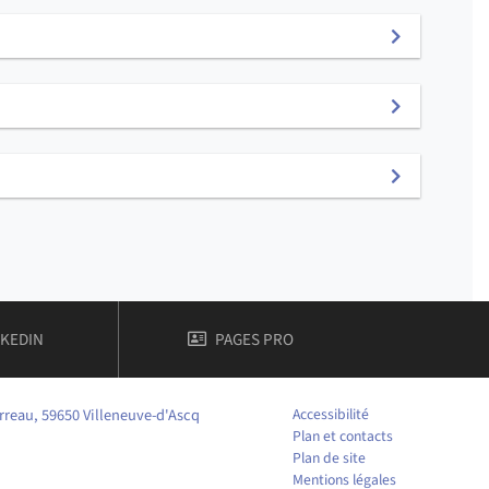
S
MPTE
DE FACULTÉ DES HUMANITÉS
NKEDIN
PAGES PRO
rreau, 59650 Villeneuve-d'Ascq
Accessibilité
Plan et contacts
Plan de site
Mentions légales