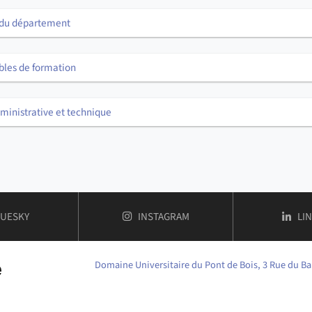
 du département
les de formation
ministrative et technique
OMPTE
DE FACULTÉ DES HUMANITÉS
COMPTE
DE FACULTÉ DES HUMANITÉ
CO
LUESKY
INSTAGRAM
LI
Domaine Universitaire du Pont de Bois, 3 Rue du Ba