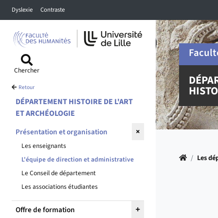
Accéder au menu principal
Accéder à la recherche
Accéder au pied de page
Dyslexie
Contraste
Facult
Chercher
DÉPA
HISTO
Retour
DÉPARTEMENT HISTOIRE DE L'ART
ET ARCHÉOLOGIE
Présentation et organisation
Les enseignants
Accueil
/
Les dé
L'équipe de direction et administrative
Le Conseil de département
Les associations étudiantes
Offre de formation