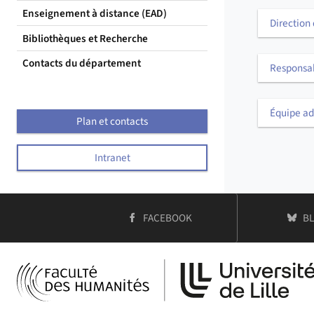
Enseignement à distance (EAD)
Direction
Bibliothèques et Recherche
Contacts du département
Responsab
Équipe ad
Plan et contacts
Intranet
COMPTE
C
FACEBOOK
B