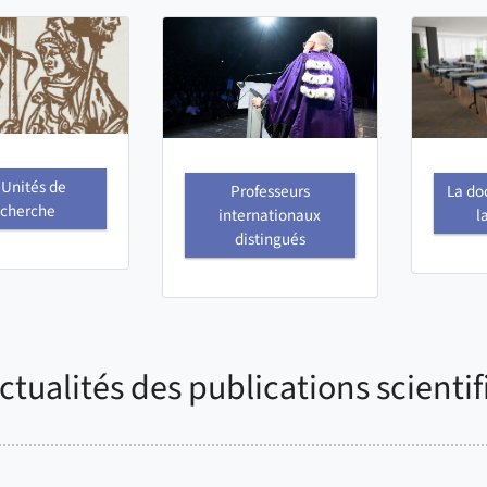
 Unités de
La do
Professeurs
echerche
l
internationaux
distingués
ctualités des publications scienti