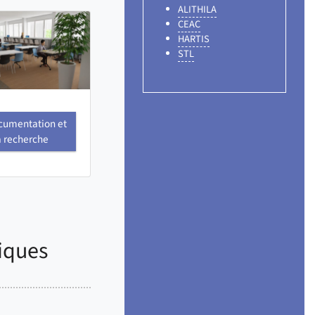
ALITHILA
CEAC
HARTIS
STL
cumentation et
a recherche
fiques