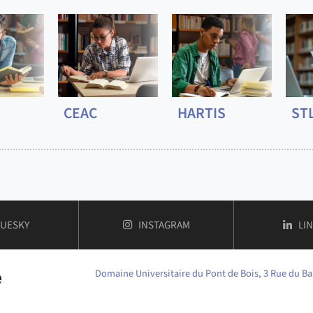
CEAC
HARTIS
ST
OMPTE
DE FACULTÉ DES HUMANITÉS
COMPTE
DE FACULTÉ DES HUMANITÉ
CO
LUESKY
INSTAGRAM
LI
Domaine Universitaire du Pont de Bois, 3 Rue du Ba