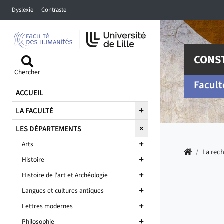
Accéder au menu principal
Accéder à la recherche
Accéder au pied de page
Dyslexie
Contraste
CONST
Chercher
Facult
ACCUEIL
LA FACULTÉ
LES DÉPARTEMENTS
Arts
Accueil
/
La rec
Histoire
Histoire de l'art et Archéologie
Langues et cultures antiques
Lettres modernes
Philosophie