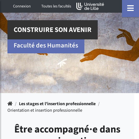
Accéder au menu principal
Accéder à la recherche
Accéder au pied de page
ermer menu
O
Connexion
Toutes les facultés
CONSTRUIRE SON AVENIR
Faculté des Humanités
Accueil
/
Les stages et l'insertion professionnelle
/
Orientation et insertion professionnelle
Être accompagné·e dans